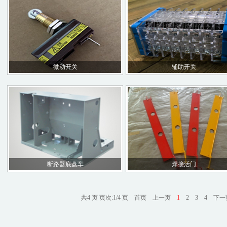
微动开关
辅助开关
断路器底盘车
焊接活门
共4 页 页次:1/4 页
首页
上一页
1
2
3
4
下一