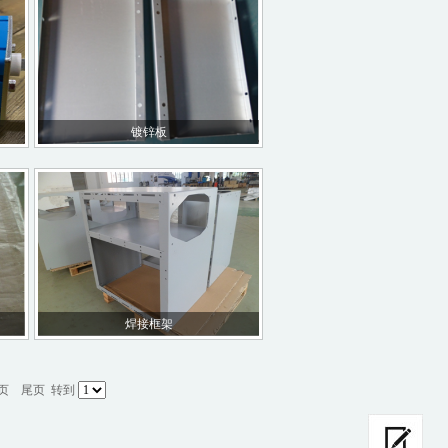
镀锌板
焊接框架
页
尾页
转到