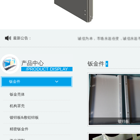
最新公告：
诚信为本，市场永远在变，诚信永远不变
产品中心
钣金件
/PRODUCT DISPLAY
钣金件
钣金壳体
机构罩壳
镀锌板&敷铝锌板
镀锌板
精密钣金件