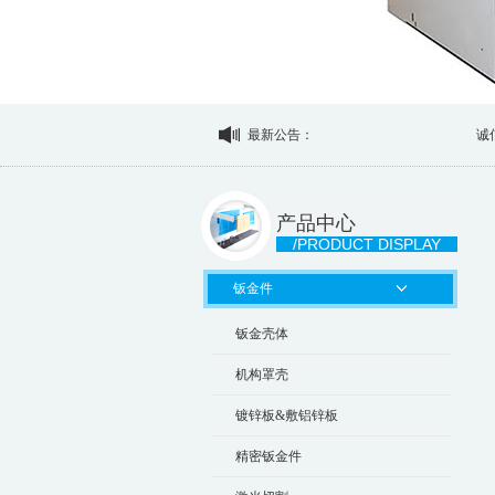
最新公告：
诚信为本，
产品中心
/PRODUCT DISPLAY
钣金件
钣金壳体
机构罩壳
镀锌板&敷铝锌板
精密钣金件